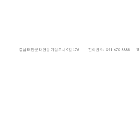
충남 태안군 태안읍 기업도시 9길 176
전화번호:
041-670-8888