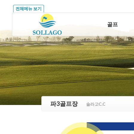
전체메뉴 보기
골프
파3골프장
솔라고C.C