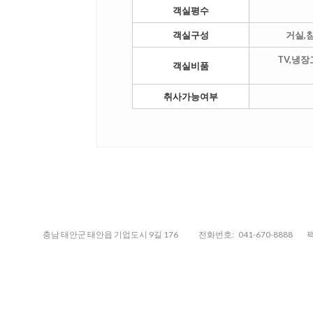
객실평수
객실구성
거실,
TV,냉
객실비품
취사가능여부
충남 태안군 태안읍 기업도시 9길 176
전화번호:
041-670-8888