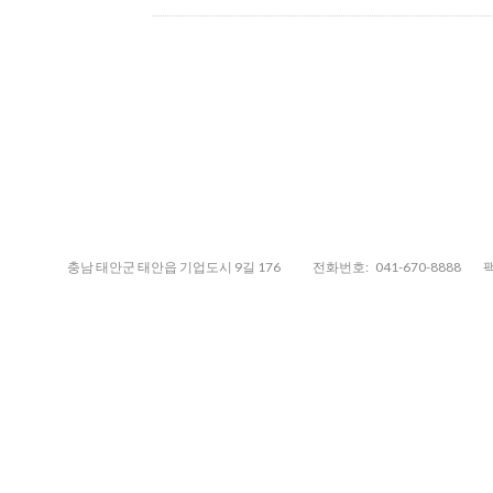
충남 태안군 태안읍 기업도시 9길 176
전화번호:
041-670-8888