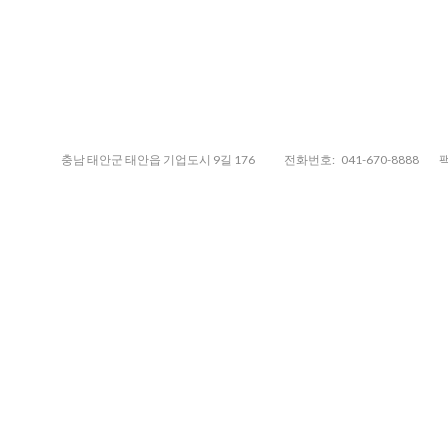
충남 태안군 태안읍 기업도시 9길 176
전화번호:
041-670-8888