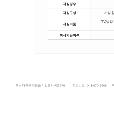
객실평수
객실구성
거실,
TV,냉
객실비품
취사가능여부
충남 태안군 태안읍 기업도시 9길 176
전화번호:
041-670-8888