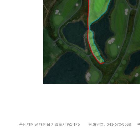
충남 태안군 태안읍 기업도시 9길 176
전화번호:
041-670-8888