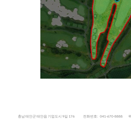
충남 태안군 태안읍 기업도시 9길 176
전화번호:
041-670-8888