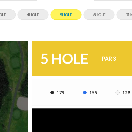
OLE
4HOLE
5HOLE
6HOLE
7H
5 HOLE
PAR 3
179
155
128