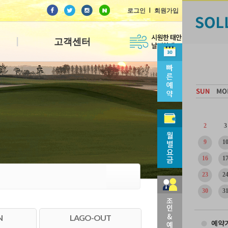
l
로그인
회원가입
고객센터
2
3
9
1
16
1
23
2
30
3
N
LAGO-OUT
예약