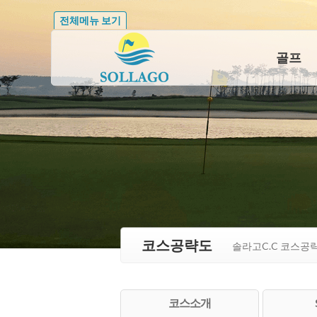
전체메뉴 보기
골프
코스공략도
솔라고C.C 코스공
코스소개