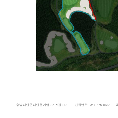
충남 태안군 태안읍 기업도시 9길 176
전화번호:
041-670-8888