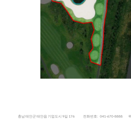
충남 태안군 태안읍 기업도시 9길 176
전화번호:
041-670-8888